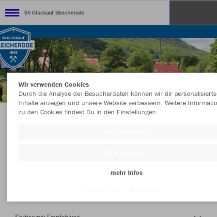
SV Glückauf Bleicherode
Wir verwenden Cookies
Durch die Analyse der Besucherdaten können wir dir personalisierte
Inhalte anzeigen und unsere Website verbessern. Weitere Informati
zu den Cookies findest Du in den Einstellungen.
Herzlich Willkommen im Teamshop SV
Alle akzeptieren
Glückauf Bleicherode
Alle ablehnen
mehr Infos
Nachhaltig
Farbe
Datenschutz
Impressum