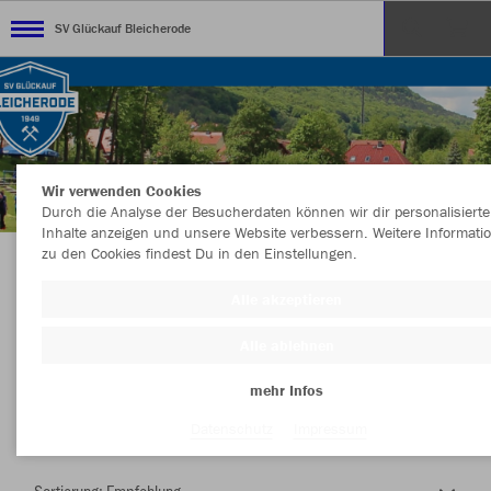
SV Glückauf Bleicherode
Wir verwenden Cookies
Durch die Analyse der Besucherdaten können wir dir personalisierte
Inhalte anzeigen und unsere Website verbessern. Weitere Informati
zu den Cookies findest Du in den Einstellungen.
Herzlich Willkommen im Teamshop SV
Alle akzeptieren
Glückauf Bleicherode
Alle ablehnen
mehr Infos
Nachhaltig
Farbe
Datenschutz
Impressum