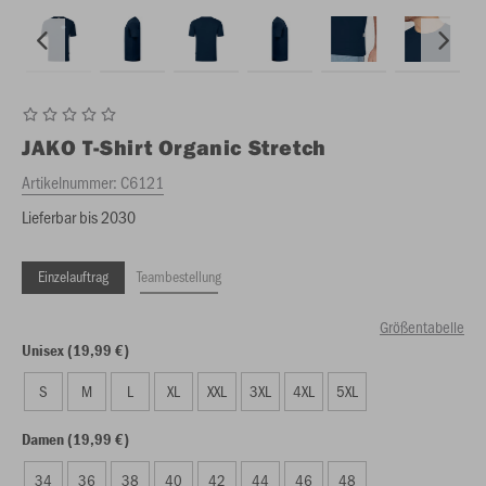
JAKO
T-Shirt Organic Stretch
Artikelnummer:
C6121
Lieferbar bis 2030
Einzelauftrag
Teambestellung
Größentabelle
Unisex (19,99 €)
S
M
L
XL
XXL
3XL
4XL
5XL
Damen (19,99 €)
34
36
38
40
42
44
46
48