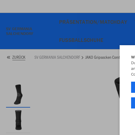
PRÄSENTATION/MATCHDAY
SV GERMANIA
SALCHENDORF
FUSSBALLSCHUHE
SV GERMANIA SALCHENDORF
JAKO Gripsocken Comfort
ZURÜCK
W
Du
an
Co