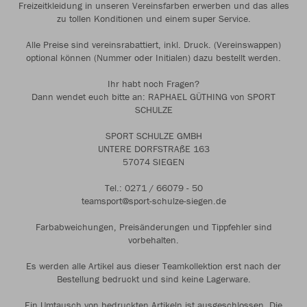
Freizeitkleidung in unseren Vereinsfarben erwerben und das alles
zu tollen Konditionen und einem super Service.
Alle Preise sind vereinsrabattiert, inkl. Druck. (Vereinswappen)
optional können (Nummer oder Initialen) dazu bestellt werden.
Ihr habt noch Fragen?
Dann wendet euch bitte an: RAPHAEL GÜTHING von SPORT
SCHULZE
SPORT SCHULZE GMBH
UNTERE DORFSTRAßE 163
57074 SIEGEN
Tel.: 0271 / 66079 - 50
teamsport@sport-schulze-siegen.de
Farbabweichungen, Preisänderungen und Tippfehler sind
vorbehalten.
Es werden alle Artikel aus dieser Teamkollektion erst nach der
Bestellung bedruckt und sind keine Lagerware.
Ein Umtausch von bedruckten Artikeln ist ausgeschlossen. Die