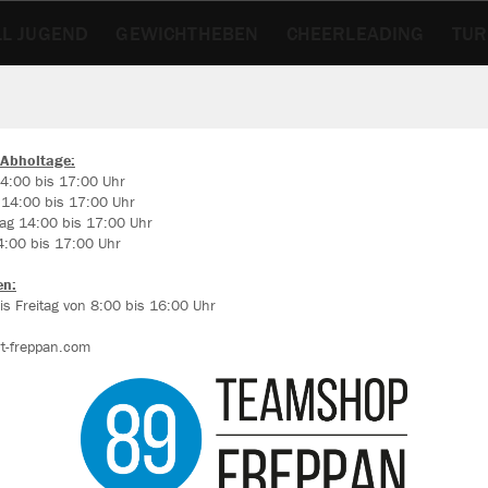
L JUGEND
GEWICHTHEBEN
CHEERLEADING
TU
LSCHUHE
 Abholtage:
4:00 bis 17:00 Uhr
 14:00 bis 17:00 Uhr
ir verwenden Cookies
ag 14:00 bis 17:00 Uhr
rch die Analyse der Besucherdaten können wir dir personalisierte Inhalte
4:00 bis 17:00 Uhr
zeigen und unsere Website verbessern. Weitere Informationen zu den
okies findest Du in den Einstellungen.
en:
s Freitag von 8:00 bis 16:00 Uhr
Alle akzeptieren
t-freppan.com
Alle ablehnen
mehr Infos
Farbe
Datenschutz
Impressum