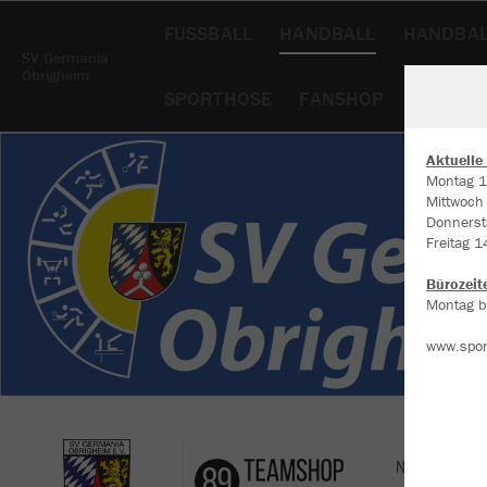
FUSSBALL
HANDBALL
HANDBAL
SV Germania
Obrigheim
SPORTHOSE
FANSHOP
FUSSBAL
Aktuelle
Montag 1
Mittwoch
W
Donnerst
Du
Freitag 1
an
Co
Bürozeit
Montag bi
www.spor
Nachhaltig