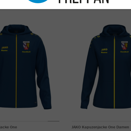
jacke One
JAKO Kapuzenjacke One Damen