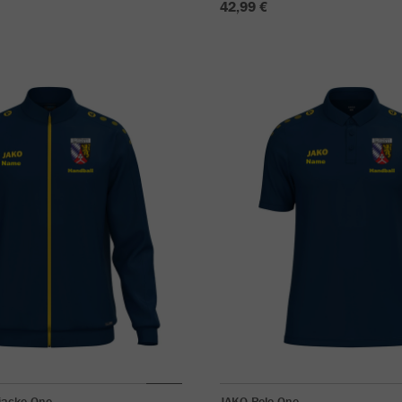
42,99 €
jacke One
JAKO Polo One