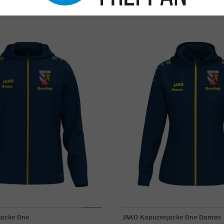
jacke One
JAKO Kapuzenjacke One Damen