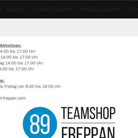
L JUGEND
GEWICHTHEBEN
CHEERLEADING
TU
LSCHUHE
 Abholtage:
4:00 bis 17:00 Uhr
 14:00 bis 17:00 Uhr
ir verwenden Cookies
ag 14:00 bis 17:00 Uhr
rch die Analyse der Besucherdaten können wir dir personalisierte Inhalte
4:00 bis 17:00 Uhr
zeigen und unsere Website verbessern. Weitere Informationen zu den
okies findest Du in den Einstellungen.
en:
s Freitag von 8:00 bis 16:00 Uhr
Alle akzeptieren
t-freppan.com
Alle ablehnen
mehr Infos
Farbe
Datenschutz
Impressum