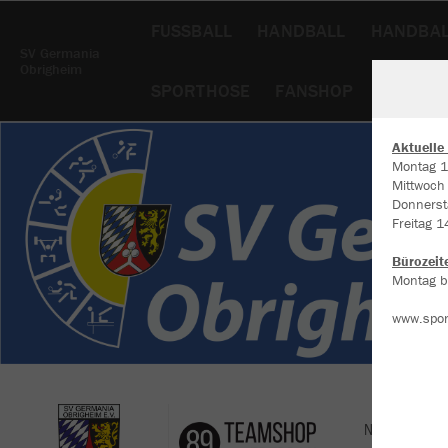
FUSSBALL
HANDBALL
HANDBAL
SV Germania
Obrigheim
SPORTHOSE
FANSHOP
FUSSBAL
Aktuelle
Montag 1
Mittwoch
W
Donnerst
Du
Freitag 1
an
Co
Bürozeit
Montag bi
www.spor
Nachhaltig