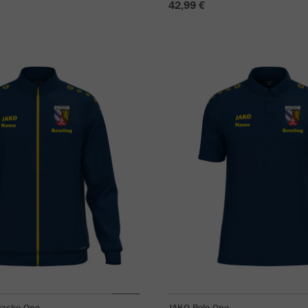
42,99 €
jacke One
JAKO Polo One