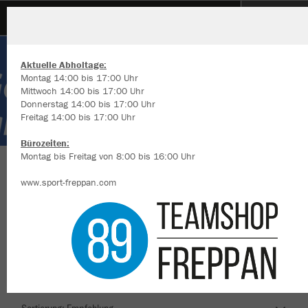
SV Germania Obrigheim
Aktuelle Abholtage:
Montag 14:00 bis 17:00 Uhr
Mittwoch 14:00 bis 17:00 Uhr
Donnerstag 14:00 bis 17:00 Uhr
Freitag 14:00 bis 17:00 Uhr
Wir verwenden Cookies
Durch die Analyse der Besucherdaten können wir dir personalisierte
Bürozeiten:
Inhalte anzeigen und unsere Website verbessern. Weitere Informati
Montag bis Freitag von 8:00 bis 16:00 Uhr
zu den Cookies findest Du in den Einstellungen.
Herzlich Willkommen im Teamshop SV
www.sport-freppan.com
Alle akzeptieren
Germania Obrigheim
Alle ablehnen
mehr Infos
Nachhaltig
Farbe
Datenschutz
Impressum