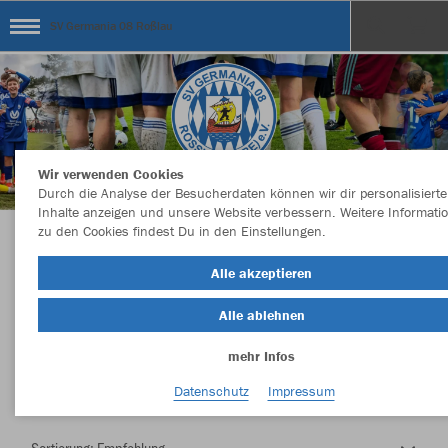
SV Germania 08 Roßlau
Wir verwenden Cookies
Durch die Analyse der Besucherdaten können wir dir personalisierte
Inhalte anzeigen und unsere Website verbessern. Weitere Informati
zu den Cookies findest Du in den Einstellungen.
Herzlich Willkommen im Teamshop SV
Alle akzeptieren
Germania 08 Roßlau
Alle ablehnen
mehr Infos
Nachhaltig
Farbe
Datenschutz
Impressum