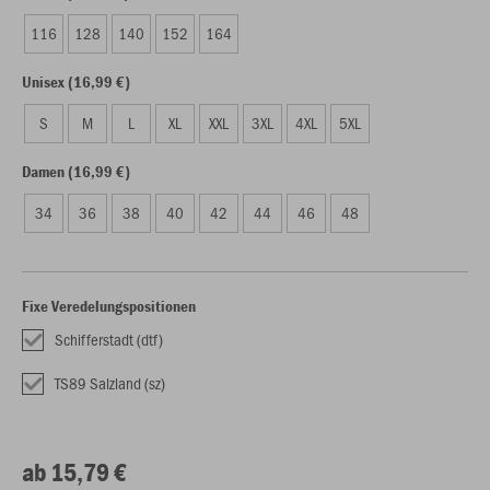
116
128
140
152
164
Unisex (16,99 €)
S
M
L
XL
XXL
3XL
4XL
5XL
Damen (16,99 €)
34
36
38
40
42
44
46
48
Fixe Veredelungspositionen
Schifferstadt (dtf)
TS89 Salzland (sz)
ab 15,79 €