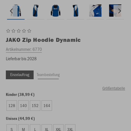
JAKO
Zip Hoodie Dynamic
Artikelnummer:
6770
Lieferbar bis 2028
Einzelauftrag
Teambestellung
Größentabelle
Kinder (38,99 €)
128
140
152
164
Unisex (44,99 €)
S
M
L
XL
XXL
3XL