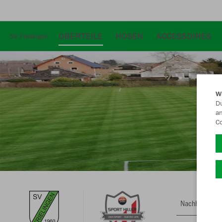
OBERTEILE
HOSEN
ACCESSOIRES
SV Frielingen
W
Du
an
Co
Nachhaltig