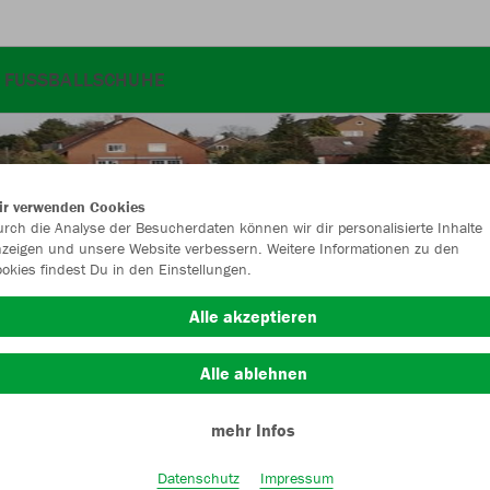
FUSSBALLSCHUHE
ir verwenden Cookies
rch die Analyse der Besucherdaten können wir dir personalisierte Inhalte
zeigen und unsere Website verbessern. Weitere Informationen zu den
okies findest Du in den Einstellungen.
Alle akzeptieren
Alle ablehnen
mehr Infos
Farbe
Datenschutz
Impressum