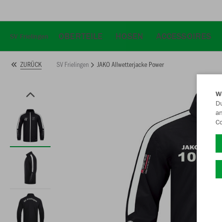
OBERTEILE
HOSEN
ACCESSOIRES
SV Frielingen
SV Frielingen
JAKO Allwetterjacke Power
ZURÜCK
W
Du
an
Co