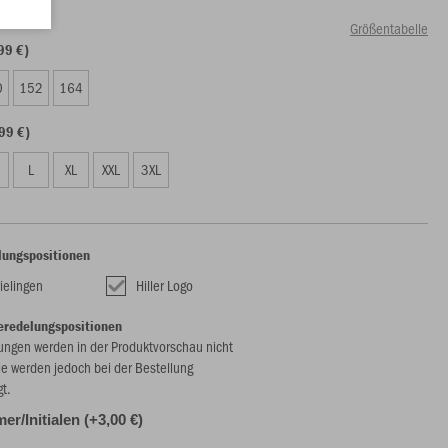
Größentabelle
99 €)
0
152
164
99 €)
L
XL
XXL
3XL
lungspositionen
ielingen
Hiller Logo
eredelungspositionen
ungen werden in der Produktvorschau nicht
ie werden jedoch bei der Bestellung
gt.
r/Initialen (+3,00 €)