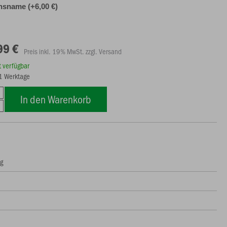
nsname (+6,00 €)
99 €
Preis inkl. 19% MwSt. zzgl. Versand
rt verfügbar
21 Werktage
In den Warenkorb
ng