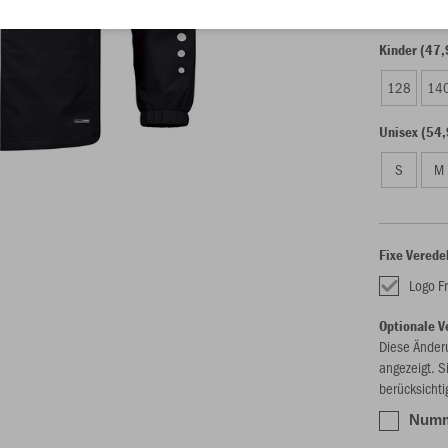
Kinder (47,
128
14
Unisex (54,
S
M
Fixe Verede
Logo Fr
Optionale V
Diese Änder
angezeigt. S
berücksichti
Numme