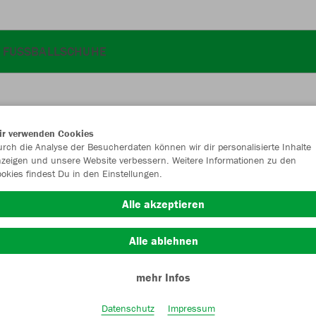
FUSSBALLSCHUHE
ir verwenden Cookies
JAK
rch die Analyse der Besucherdaten können wir dir personalisierte Inhalte
zeigen und unsere Website verbessern. Weitere Informationen zu den
okies findest Du in den Einstellungen.
schwarz
Alle akzeptieren
Alle ablehnen
mehr Infos
Einzelau
Datenschutz
Impressum