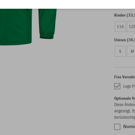
Kinder (33,
116
12
Unisex (36,
S
M
Fixe Verede
Logo Fr
Optionale V
Diese Änder
angezeigt. S
berücksichti
Numme