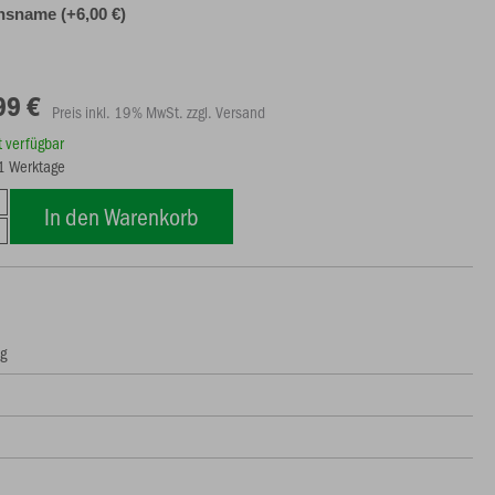
nsname (+6,00 €)
99 €
Preis inkl. 19% MwSt. zzgl. Versand
rt verfügbar
21 Werktage
In den Warenkorb
ng