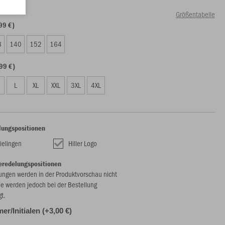
Größentabelle
99 €)
8
140
152
164
99 €)
L
XL
XXL
3XL
4XL
lungspositionen
ielingen
Hiller Logo
eredelungspositionen
ungen werden in der Produktvorschau nicht
ie werden jedoch bei der Bestellung
gt.
r/Initialen (+3,00 €)