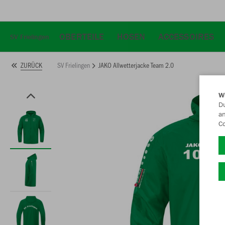
OBERTEILE
HOSEN
ACCESSOIRES
SV Frielingen
SV Frielingen
JAKO Allwetterjacke Team 2.0
ZURÜCK
W
Du
an
Co