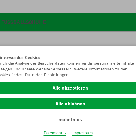
FUSSBALLSCHUHE
ir verwenden Cookies
JAK
rch die Analyse der Besucherdaten können wir dir personalisierte Inhalte
zeigen und unsere Website verbessern. Weitere Informationen zu den
okies findest Du in den Einstellungen.
sportgrün
Alle akzeptieren
Alle ablehnen
mehr Infos
Einzelau
Datenschutz
Impressum