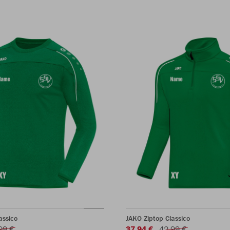
assico
JAKO Ziptop Classico
99 €
37,94 €
42,99 €