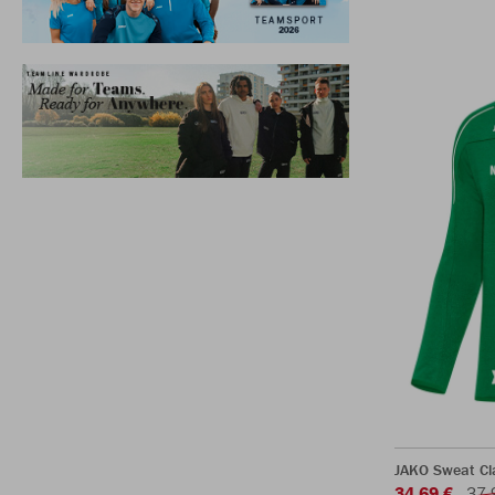
JAKO Sweat Cl
34,69 €
37,