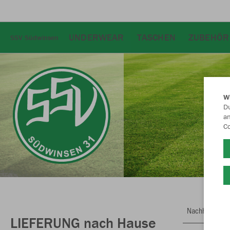
UNDERWEAR
TASCHEN
ZUBEHÖR
SSV Südwinsen
W
Du
an
Co
Nachhaltig
LIEFERUNG nach Hause