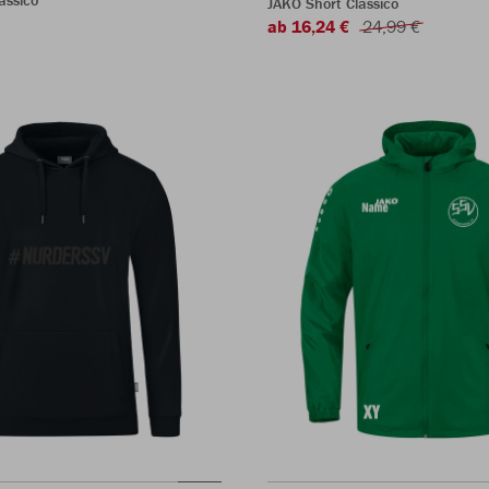
assico
JAKO Short Classico
ab 16,24 €
24,99 €