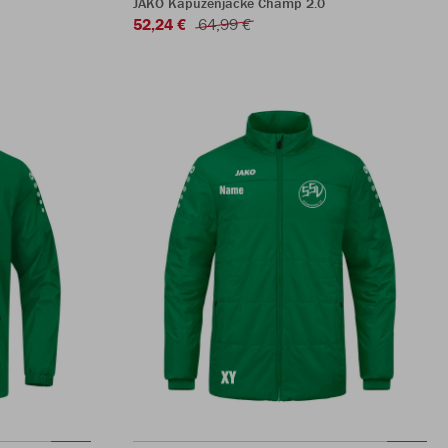
JAKO Kapuzenjacke Champ 2.0
52,24 €
64,99 €