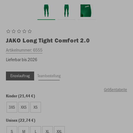
JAKO
Long Tight Comfort 2.0
Artikelnummer:
6555
Lieferbar bis 2026
Einzelauftrag
Teambestellung
Größentabelle
Kinder (21,44 €)
3XS
XXS
XS
Unisex (22,74 €)
S
M
L
XL
XXL