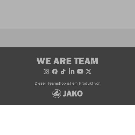
WE ARE TEAM
Dieser Teamshop ist ein Produkt von
Bestellung widerrufen
AGB
Widerrufsbedingungen
Datenschutzerklärung
Impressum
© 2026 JAKO AG, Alle Rechte vorbehalten