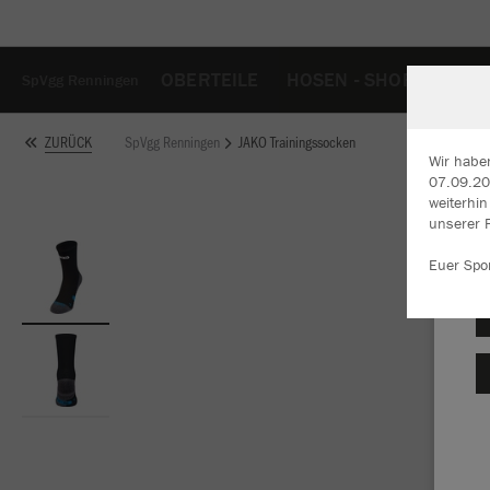
OBERTEILE
HOSEN - SHORTS
TA
SpVgg Renningen
SpVgg Renningen
JAKO Trainingssocken
ZURÜCK
Wir habe
07.09.202
weiterhi
W
unserer 
Du
an
Euer Spo
Co