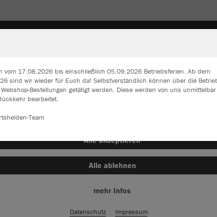
SCHEN & RUCKSÄCKE
STUTZEN & SOCKEN
SONSTI
n vom 17.08.2026 bis einschließlich 05.09.2026 Betriebsferien. Ab dem
6 sind wir wieder für Euch da! Selbstverständlich können über die Betrie
n Webshop-Bestellungen getätigt werden. Diese werden von uns unmittelba
ir verwenden Cookies
Rückkehr bearbeitet.
JAK
rch die Analyse der Besucherdaten können wir dir personalisierte Inhalte
zeigen und unsere Website verbessern. Weitere Informationen zu den
rtshelden-Team
okies findest Du in den Einstellungen.
schwarz
Alle akzeptieren
Alle ablehnen
mehr Infos
Einzelau
Datenschutz
Impressum