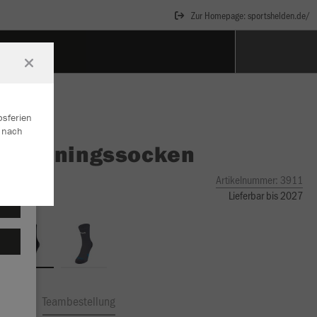
Zur Homepage: sportshelden.de/
GES
bsferien
r nach
O
Trainingssocken
Artikelnummer:
3911
Lieferbar bis 2027
ftrag
Teambestellung