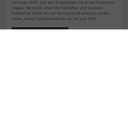
vertrauen JAKO. Von den Kreisklassen bis in die Champions
League. Bambinis, erste Mannschaften und Senioren.
Profitiert ab sofort von der Partnerschaft zwischen eurem
Verein, eurem Sportfachhändler vor Ort und JAKO.
MEHR LESEN
Über JAKO
Aus der Garage zum führenden Teamsport-Ausrüster. Die
Erfolgsgeschichte von JAKO beginnt 1989 und dauert bis