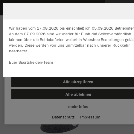
SpVgg Renningen
ZURÜCK
SpVgg Renningen
JAKO Trainingssocken
Wir haben vom 17.08.2026 bis einschließlich 05.09.2026 Betriebsfer
Ab dem 07.09.2026 sind wir wieder für Euch da! Selbstverständlich
können über die Betriebsferien weiterhin Webshop-Bestellungen getät
werden. Diese werden von uns unmittelbar nach unserer Rückkehr
bearbeitet.
Wir verwenden Cookies
Durch die Analyse der Besucherdaten können wir dir personalisierte
Euer Sportshelden-Team
Inhalte anzeigen und unsere Website verbessern. Weitere Informati
zu den Cookies findest Du in den Einstellungen.
Alle akzeptieren
Alle ablehnen
mehr Infos
Datenschutz
Impressum