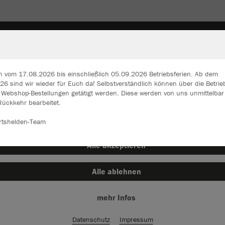
SCHEN & RUCKSÄCKE
STUTZEN & SOCKEN
SONSTI
n vom 17.08.2026 bis einschließlich 05.09.2026 Betriebsferien. Ab dem
6 sind wir wieder für Euch da! Selbstverständlich können über die Betrie
n Webshop-Bestellungen getätigt werden. Diese werden von uns unmittelba
ir verwenden Cookies
Rückkehr bearbeitet.
rch die Analyse der Besucherdaten können wir dir personalisierte Inhalte
zeigen und unsere Website verbessern. Weitere Informationen zu den
rtshelden-Team
okies findest Du in den Einstellungen.
Alle akzeptieren
Alle ablehnen
mehr Infos
Datenschutz
Impressum