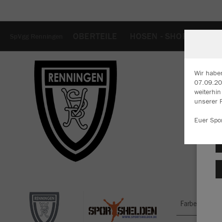
OBERTEILE
HOSEN - SHORTS
TA
SpVgg Renningen
Wir habe
07.09.202
weiterhi
W
unserer 
Du
an
Euer Spo
Co
Farbe