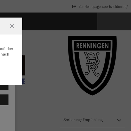
Zur Homepage: sportshelden.de/
GES
bsferien
r nach