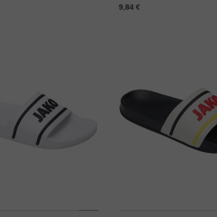
9,84 €