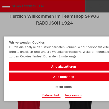
SPVGG RADDUSCH 1924
Herzlich Willkommen im Teamshop SPVGG
RADDUSCH 1924
Wir verwenden Cookies
Nachhaltig
Farbe
Durch die Analyse der Besucherdaten können wir dir personalisierte
Inhalte anzeigen und unsere Website verbessern. Weitere Informati
zu den Cookies findest Du in den Einstellungen.
Alle akzeptieren
Alle ablehnen
mehr Infos
Datenschutz
Impressum