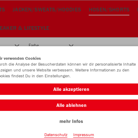
TS
JACKEN/SWEATS/HOODIES
HOSEN/SHORTS
EAKER & LIFESTYLE
Farbe
ir verwenden Cookies
rch die Analyse der Besucherdaten können wir dir personalisierte Inhalte
zeigen und unsere Website verbessern. Weitere Informationen zu den
okies findest Du in den Einstellungen.
Alle akzeptieren
Alle ablehnen
mehr Infos
Datenschutz
Impressum