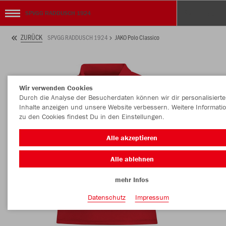
SPVGG RADDUSCH 1924
ZURÜCK
SPVGG RADDUSCH 1924
JAKO Polo Classico
Wir verwenden Cookies
Durch die Analyse der Besucherdaten können wir dir personalisierte
Inhalte anzeigen und unsere Website verbessern. Weitere Informati
zu den Cookies findest Du in den Einstellungen.
Alle akzeptieren
Alle ablehnen
mehr Infos
Datenschutz
Impressum