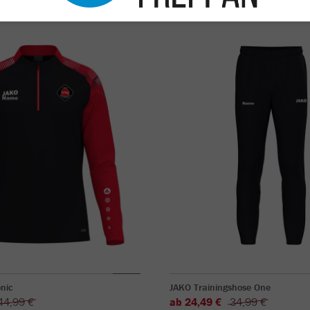
nic
JAKO Trainingshose One
44,99 €
ab 24,49 €
34,99 €