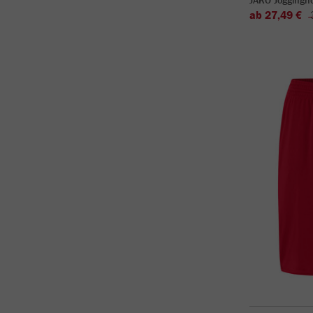
JAKO Joggingh
ab 27,49 €