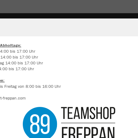
UPPORTER
FUSSBALLSCHUHE
 Abholtage:
4:00 bis 17:00 Uhr
 14:00 bis 17:00 Uhr
ir verwenden Cookies
ag 14:00 bis 17:00 Uhr
rch die Analyse der Besucherdaten können wir dir personalisierte Inhalte
4:00 bis 17:00 Uhr
zeigen und unsere Website verbessern. Weitere Informationen zu den
okies findest Du in den Einstellungen.
en:
s Freitag von 8:00 bis 16:00 Uhr
Alle akzeptieren
t-freppan.com
Alle ablehnen
mehr Infos
Farbe
Datenschutz
Impressum