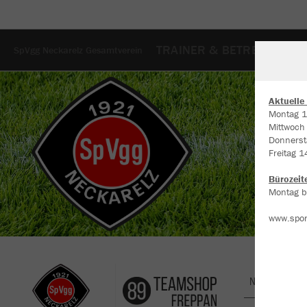
TRAINER & BETREUER
S
SpVgg Neckarelz Gesamtverein
Aktuelle
Montag 1
Mittwoch
W
Donnerst
Du
Freitag 1
an
Co
Bürozeit
Montag bi
www.spor
Nachhaltig