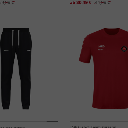
59,99 €
ab 30,49 €
44,99 €
JAKO Trikot Team kurzarm