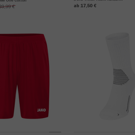
ose One Cotton
ab 17,50 €
39,99 €