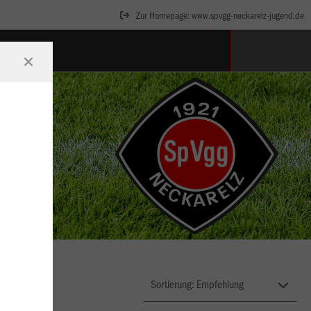
Zur Homepage: www.spvgg-neckarelz-jugend.de