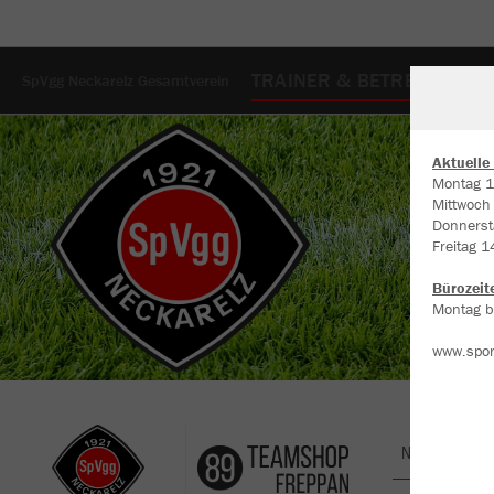
TRAINER & BETREUER
S
SpVgg Neckarelz Gesamtverein
Aktuelle
Montag 1
Mittwoch
W
Donnerst
Du
Freitag 1
an
Co
Bürozeit
Montag bi
www.spor
Nachhaltig