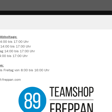
UPPORTER
FUSSBALLSCHUHE
 Abholtage:
4:00 bis 17:00 Uhr
 14:00 bis 17:00 Uhr
ir verwenden Cookies
ag 14:00 bis 17:00 Uhr
rch die Analyse der Besucherdaten können wir dir personalisierte Inhalte
4:00 bis 17:00 Uhr
zeigen und unsere Website verbessern. Weitere Informationen zu den
okies findest Du in den Einstellungen.
en:
s Freitag von 8:00 bis 16:00 Uhr
Alle akzeptieren
t-freppan.com
Alle ablehnen
mehr Infos
Farbe
Datenschutz
Impressum