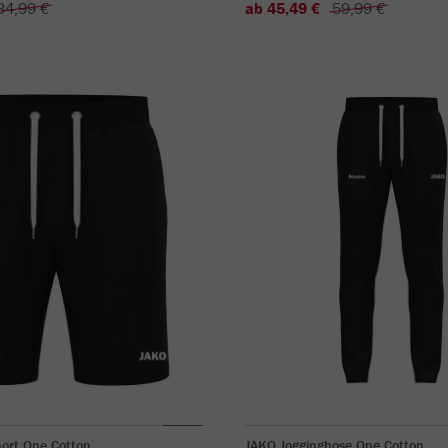
34,99 €
ab 45,49 €
59,99 €
ort One Cotton
JAKO Jogginghose One Cotton