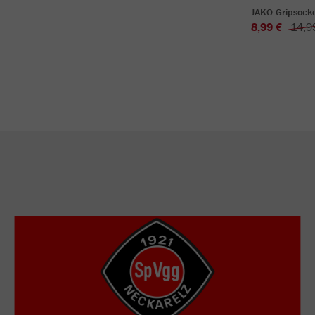
JAKO Gripsock
8,99 €
14,9