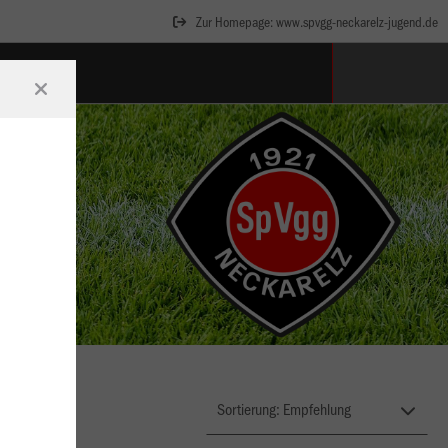
Zur Homepage: www.spvgg-neckarelz-jugend.de