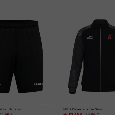
sshort Dynamic
JAKO Polyesterjacke Sonic
24,99 €
ab 33,49 €
39,99 €