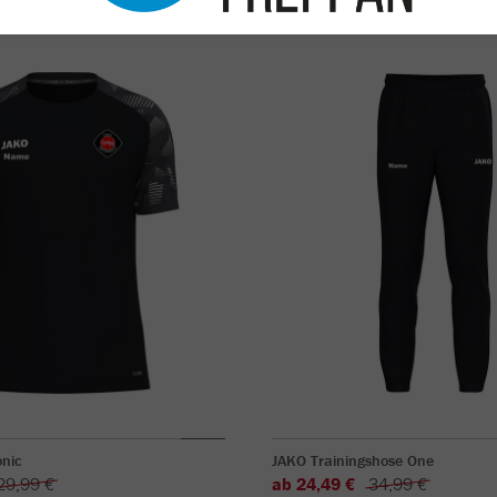
onic
JAKO Trainingshose One
29,99 €
ab 24,49 €
34,99 €