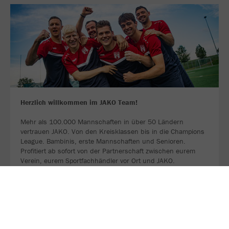
Herzlich willkommen im JAKO Team!
Mehr als 100.000 Mannschaften in über 50 Ländern
vertrauen JAKO. Von den Kreisklassen bis in die Champions
League. Bambinis, erste Mannschaften und Senioren.
Profitiert ab sofort von der Partnerschaft zwischen eurem
Verein, eurem Sportfachhändler vor Ort und JAKO.
MEHR LESEN