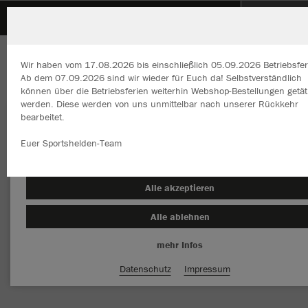
SGM K/D/S Kuppingen
ZURÜCK
SGM K/D/S Kuppingen
JAKO Strickmütze
Wir haben vom 17.08.2026 bis einschließlich 05.09.2026 Betriebsfer
Ab dem 07.09.2026 sind wir wieder für Euch da! Selbstverständlich
können über die Betriebsferien weiterhin Webshop-Bestellungen getät
werden. Diese werden von uns unmittelbar nach unserer Rückkehr
bearbeitet.
Wir verwenden Cookies
Durch die Analyse der Besucherdaten können wir dir personalisierte
Euer Sportshelden-Team
Inhalte anzeigen und unsere Website verbessern. Weitere Informati
zu den Cookies findest Du in den Einstellungen.
Alle akzeptieren
Alle ablehnen
mehr Infos
Datenschutz
Impressum