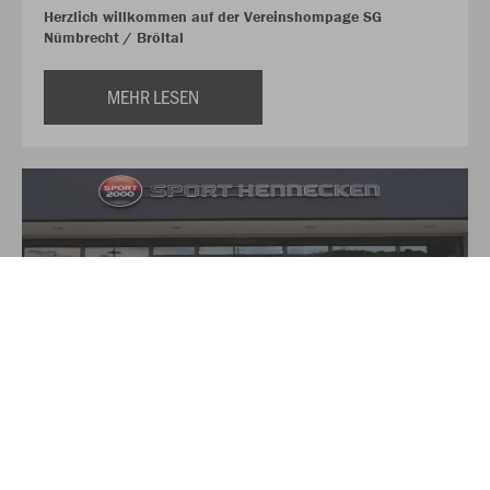
Herzlich willkommen auf der Vereinshompage SG
Nümbrecht / Bröltal
MEHR LESEN
Über Sport Hennecken
Auf über 350qm finden Sie hier alles für Ihre Sport und
Freizeit-Aktivitäten. Das Verkaufsteam von Sport Hennecken,
zu dem neben Torsten und Heike Hennecken noch drei
weitere Angestellte gehören, versucht durch freundliche