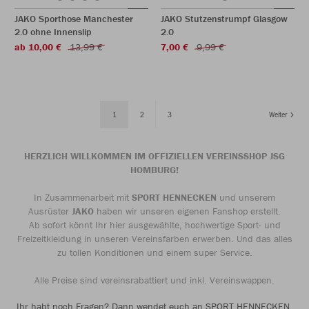
JAKO Sporthose Manchester
JAKO Stutzenstrumpf Glasgow
2.0 ohne Innenslip
2.0
ab 10,00 €
13,99 €
7,00 €
9,99 €
1
2
3
Weiter
HERZLICH WILLKOMMEN IM OFFIZIELLEN VEREINSSHOP JSG
HOMBURG!
In Zusammenarbeit mit
SPORT HENNECKEN
und unserem
Ausrüster
JAKO
haben wir unseren eigenen Fanshop erstellt.
Ab sofort könnt Ihr hier ausgewählte, hochwertige Sport- und
Freizeitkleidung in unseren Vereinsfarben erwerben. Und das alles
zu tollen Konditionen und einem super Service.
Alle Preise sind vereinsrabattiert und inkl. Vereinswappen.
Ihr habt noch Fragen? Dann wendet euch an SPORT HENNECKEN.