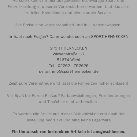
Ab sofort könnt Ihr hier ausgewählte, hochwertige Sport- und
Freizeitkleidung in unseren Vereinsfarben erwerben. Und das alles
zu tollen Konditionen und einem super Service.
Alle Preise sind vereinsrabattiert und inkl. Vereinswappen.
Ihr habt noch Fragen? Dann wendet euch an SPORT HENNECKEN.
SPORT HENNECKEN
Wiesenstraße 1-7
51674 Wiehl
Tel.: 02262 - 752626
E-mail. info@sport-hennecken.de
Zeigt Eure Vereinstreue und lasst die Fanherzen höher schlagen!
Viel Spaß bei Eurem Einkauf! Farbabweichungen, Preisänderungen
und Tippfehler sind vorbehalten.
Es werden alle Artikel aus dieser Clubkollektion erst nach der
Bestellung bedruckt und sind keine Lagerware.
Ein Umtausch von bedruckten Artikeln ist ausgeschlossen.