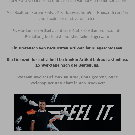
Zeigt Eure Vereinstreue und lasst die Fanherzen höher schlagen!
Viel Spaß bei Eurem Einkauf! Farbabweichungen, Preisänderungen
und Tippfehler sind vorbehalten.
Es werden alle Artikel aus dieser Clubkollektion erst nach der
Bestellung bedruckt und sind keine Lagerware.
Ein Umtausch von bedruckten Artikeln ist ausgeschlossen.
Die Lieferzeit für individuell bedruckte Artikel beträgt aktuell ca.
15 Werktage nach der Bestellung.
Waschhinweis: Bei max.40 Grad, links gedreht, ohne
Weichspüler und nicht in den Trockner!