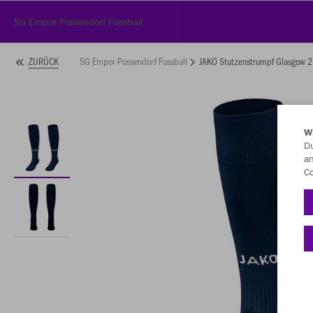
SG Empor Possendorf Fussball
SG Empor Possendorf Fussball
JAKO Stutzenstrumpf Glasgow 2
ZURÜCK
W
Du
an
Co