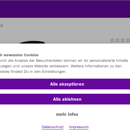
.0
JAK
ir verwenden Cookies
2.0
rch die Analyse der Besucherdaten können wir dir personalisierte Inhalte
zeigen und unsere Website verbessern. Weitere Informationen zu den
marine
okies findest Du in den Einstellungen.
Alle akzeptieren
Alle ablehnen
mehr Infos
Einzelau
Datenschutz
Impressum