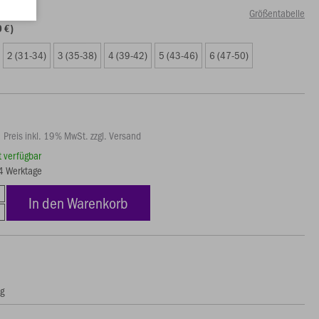
Größentabelle
0 €)
2 (31-34)
3 (35-38)
4 (39-42)
5 (43-46)
6 (47-50)
Preis inkl. 19% MwSt. zzgl. Versand
rt verfügbar
14 Werktage
In den Warenkorb
ng