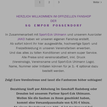
1
2
3
Weiter
HERZLICH WILLKOMMEN IM OFFIZIELLEN FANSHOP
DER
S G E M P O R P O S S E N D O R F
In Zusammenarbeit mit
Sport-Eck Uhlmann
und unserem Ausrüster
JAKO
haben wir unseren eigenen Fanshop erstellt.
Ab sofort könnt Ihr hier ausgewählte, hochwertige Sport- und
Freizeitkleidung in unseren Vereinsfarben erwerben.
Und das alles zu tollen Konditionen und einem super Service.
Alle Preise sind vereinsrabattiert, inkl. Druck
(Vereinslogo, Vereinsname und Sport-Eck Uhlmann Logo).
Name, Nummer oder Initialen können für je 3,- € optional dazu
bestellt werden.
Zeigt Eure Vereinstreue und lasst die Fanherzen höher schlagen!
Bezahlung läuft per Abholung im Geschäft Radeberg oder
Dresden bei unserem Partner Sport-Eck Uhlmann.
Wollen Sie die Sachen zu Ihnen geschickt haben,
kommt eine Versandpauschale von 6,95 € hinzu.