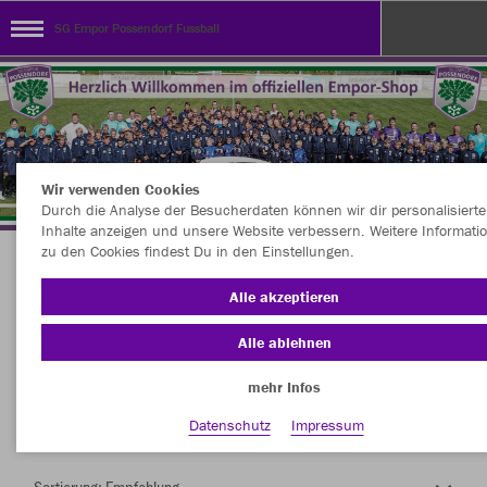
SG Empor Possendorf Fussball
Wir verwenden Cookies
Durch die Analyse der Besucherdaten können wir dir personalisierte
Inhalte anzeigen und unsere Website verbessern. Weitere Informati
zu den Cookies findest Du in den Einstellungen.
Herzlich Willkommen im Teamshop SG Empor
Alle akzeptieren
Possendorf Fussball
Alle ablehnen
mehr Infos
Nachhaltig
Farbe
Datenschutz
Impressum