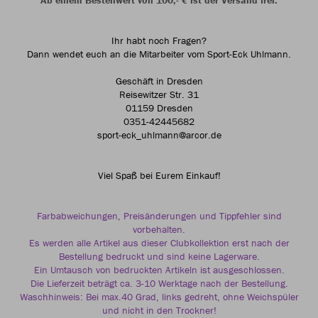
Ab einem Bestellwert von 100,- € ist der Versand frei.
Ihr habt noch Fragen?
Dann wendet euch an die Mitarbeiter vom Sport-Eck Uhlmann.
Geschäft in Dresden
Reisewitzer Str. 31
01159 Dresden
0351-42445682
sport-eck_uhlmann@arcor.de
Viel Spaß bei Eurem Einkauf!
Farbabweichungen, Preisänderungen und Tippfehler sind
vorbehalten.
Es werden alle Artikel aus dieser Clubkollektion erst nach der
Bestellung bedruckt und sind keine Lagerware.
Ein Umtausch von bedruckten Artikeln ist ausgeschlossen.
Die Lieferzeit beträgt ca. 3-10 Werktage nach der Bestellung.
Waschhinweis: Bei max.40 Grad, links gedreht, ohne Weichspüler
und nicht in den Trockner!