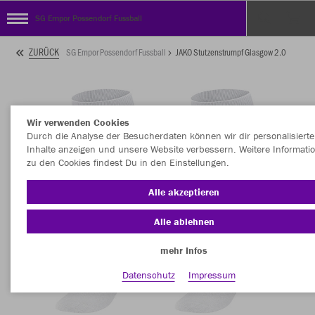
SG Empor Possendorf Fussball
ZURÜCK
SG Empor Possendorf Fussball
JAKO Stutzenstrumpf Glasgow 2.0
Wir verwenden Cookies
Durch die Analyse der Besucherdaten können wir dir personalisierte
Inhalte anzeigen und unsere Website verbessern. Weitere Informati
zu den Cookies findest Du in den Einstellungen.
Alle akzeptieren
Alle ablehnen
mehr Infos
Datenschutz
Impressum