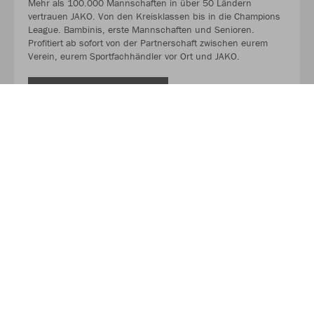
Mehr als 100.000 Mannschaften in über 50 Ländern
vertrauen JAKO. Von den Kreisklassen bis in die Champions
League. Bambinis, erste Mannschaften und Senioren.
Profitiert ab sofort von der Partnerschaft zwischen eurem
Verein, eurem Sportfachhändler vor Ort und JAKO.
MEHR LESEN
Über JAKO
Aus der Garage zum führenden Teamsport-Ausrüster. Die