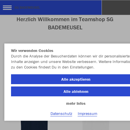
SG BADEMEUSEL
Herzlich Willkommen im Teamshop SG
BADEMEUSEL
Wir verwenden Cookies
Nachhaltig
Farbe
Durch die Analyse der Besucherdaten können wir dir personalisierte
Inhalte anzeigen und unsere Website verbessern. Weitere Informati
zu den Cookies findest Du in den Einstellungen.
Alle akzeptieren
Alle ablehnen
mehr Infos
Datenschutz
Impressum