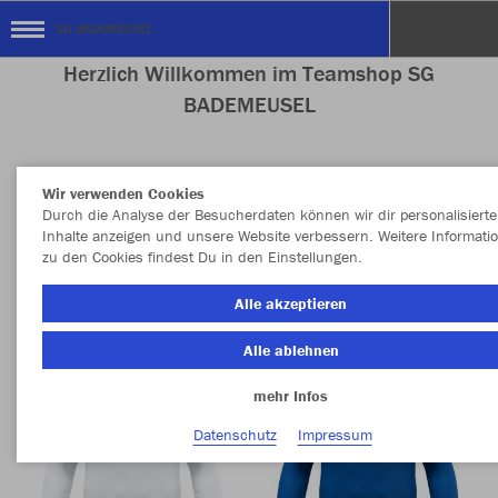
SG BADEMEUSEL
Herzlich Willkommen im Teamshop SG
BADEMEUSEL
Wir verwenden Cookies
Nachhaltig
Farbe
Durch die Analyse der Besucherdaten können wir dir personalisierte
Inhalte anzeigen und unsere Website verbessern. Weitere Informati
zu den Cookies findest Du in den Einstellungen.
Alle akzeptieren
Alle ablehnen
mehr Infos
Datenschutz
Impressum