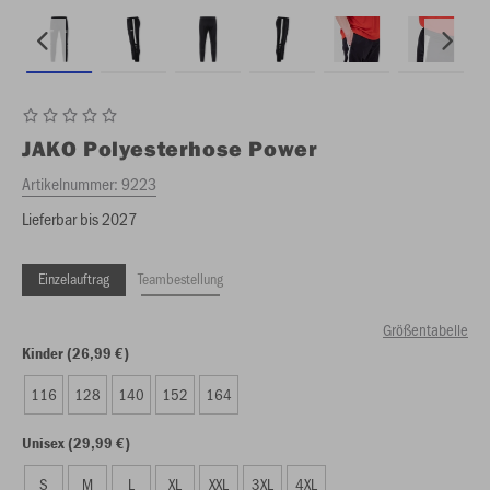
JAKO
Polyesterhose Power
Artikelnummer:
9223
Lieferbar bis 2027
Einzelauftrag
Teambestellung
Größentabelle
Kinder (26,99 €)
116
128
140
152
164
Unisex (29,99 €)
S
M
L
XL
XXL
3XL
4XL