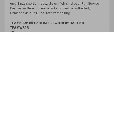
und Einzelsportlern spezialisiert. Wir sind euer Full-Service
Partner im Bereich Teamsport und Teamsportbedarf,
Firmenbekleidung und Textilveredelung.
TEAMSHOP 89 HARTISTE powered by HARTISTE
TEAMWEAR
#TeamHartiste
ÜBER UNS
Über JAKO