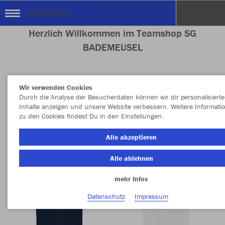
SG BADEMEUSEL
Herzlich Willkommen im Teamshop SG
BADEMEUSEL
Wir verwenden Cookies
Nachhaltig
Farbe
Durch die Analyse der Besucherdaten können wir dir personalisierte
Inhalte anzeigen und unsere Website verbessern. Weitere Informati
zu den Cookies findest Du in den Einstellungen.
Alle akzeptieren
Alle ablehnen
mehr Infos
Datenschutz
Impressum