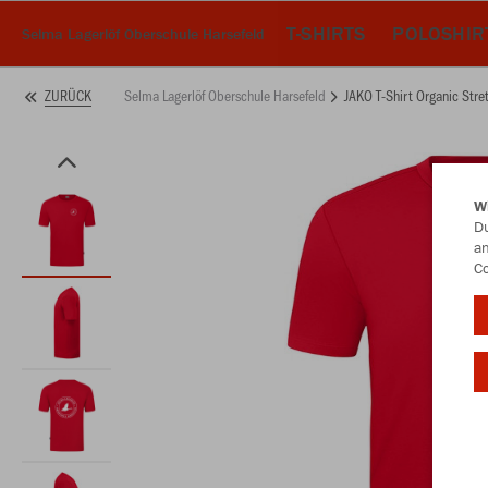
T-SHIRTS
POLOSHIR
Selma Lagerlöf Oberschule Harsefeld
Selma Lagerlöf Oberschule Harsefeld
JAKO T-Shirt Organic Stre
ZURÜCK
W
Du
an
Co