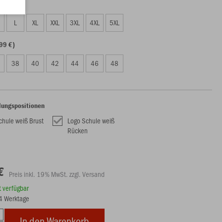
99 €)
L
XL
XXL
3XL
4XL
5XL
99 €)
38
40
42
44
46
48
lungspositionen
chule weiß Brust
Logo Schule weiß
Rücken
€
Preis inkl. 19% MwSt. zzgl. Versand
rt verfügbar
14 Werktage
In den Warenkorb