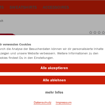
TS
SWEATSHIRTS
ACCESSOIRES
tch
JAK
ir verwenden Cookies
rch die Analyse der Besucherdaten können wir dir personalisierte Inhalte
rot
zeigen und unsere Website verbessern. Weitere Informationen zu den
okies findest Du in den Einstellungen.
Alle akzeptieren
Alle ablehnen
Einzelau
mehr Infos
Datenschutz
Impressum