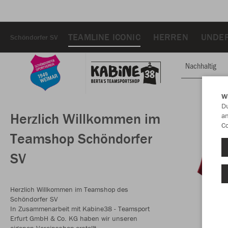
TEAMLINE ICONIC
HERREN
UNDE
Schöndorfer SV
Nachhaltig
W
Du
Herzlich Willkommen im
an
Co
Teamshop Schöndorfer
SV
Herzlich Willkommen im Teamshop des
Schöndorfer SV
In Zusammenarbeit mit Kabine38 - Teamsport
Erfurt GmbH & Co. KG haben wir unseren
eigenen Vereinsshop erstellt.