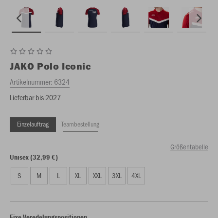
JAKO
Polo Iconic
Artikelnummer:
6324
Lieferbar bis 2027
Einzelauftrag
Teambestellung
Größentabelle
Unisex (32,99 €)
S
M
L
XL
XXL
3XL
4XL
Fixe Veredelungspositionen