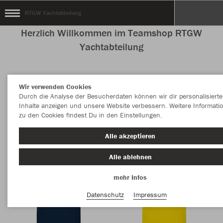
RTGW Yachtabteilung
Herzlich Willkommen im Teamshop RTGW
Yachtabteilung
Wir verwenden Cookies
Nachhaltig
Farbe
Durch die Analyse der Besucherdaten können wir dir personalisierte
Inhalte anzeigen und unsere Website verbessern. Weitere Informati
zu den Cookies findest Du in den Einstellungen.
Alle akzeptieren
Alle ablehnen
mehr Infos
Datenschutz
Impressum