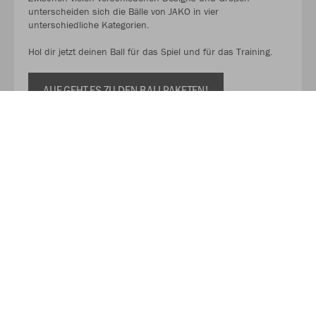
unterscheiden sich die Bälle von JAKO in vier
unterschiedliche Kategorien.
Hol dir jetzt deinen Ball für das Spiel und für das Training.
AUF GEHT ES ZU DEN BALLPAKETEN!
Kaufe Deinen Geschenkgutschein zum Verschenken!
Mit unserem Gutschein schenkst du Flexibilität, Qualität und
eine große Auswahl. So kann der oder die Beschenkte selbst