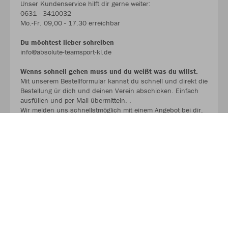
Unser Kundenservice hilft dir gerne weiter:
0631 - 3410032
Mo.-Fr. 09,00 - 17.30 erreichbar
Du möchtest lieber schreiben
info@absolute-teamsport-kl.de
Wenns schnell gehen muss und du weißt was du willst.
Mit unserem Bestellformular kannst du schnell und direkt die
Bestellung ür dich und deinen Verein abschicken. Einfach
ausfüllen und per Mail übermitteln. .
Wir melden uns schnellstmöglich mit einem Angebot bei dir.
BESTELLFORMULAR !!!