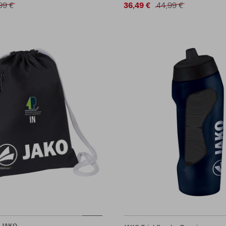
99 €
36,49 €
44,99 €
 JAKO