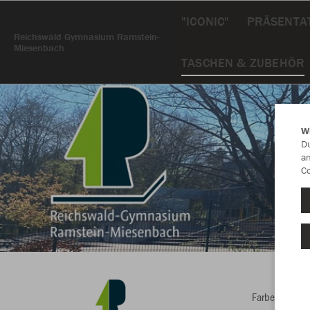
"ICONIC"
PRÄSENTAT
Reichswald Gymnasium Ramstein-
Miesenbach
TASCHEN & ZUBEHÖR
W
Du
an
Co
Farbe