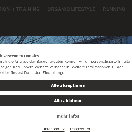
ION + TRAINING
ORGANIC LIFESTYLE
RUNNING
ir verwenden Cookies
rch die Analyse der Besucherdaten können wir dir personalisierte Inhalte
zeigen und unsere Website verbessern. Weitere Informationen zu den
okies findest Du in den Einstellungen.
Alle akzeptieren
Alle ablehnen
mehr Infos
Datenschutz
Impressum