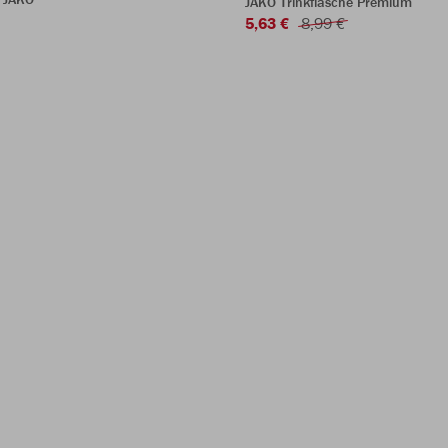
JAKO Trinkflasche Premium
5,63 €
8,99 €