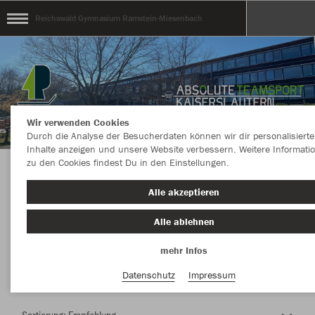
Reichswald Gymnasium Ramstein-Miesenbach
Wir verwenden Cookies
Durch die Analyse der Besucherdaten können wir dir personalisierte
Inhalte anzeigen und unsere Website verbessern. Weitere Informati
zu den Cookies findest Du in den Einstellungen.
Herzlich Willkommen im Teamshop Reichswald
Alle akzeptieren
Gymnasium Ramstein-Miesenbach
Alle ablehnen
mehr Infos
Nachhaltig
Farbe
Datenschutz
Impressum