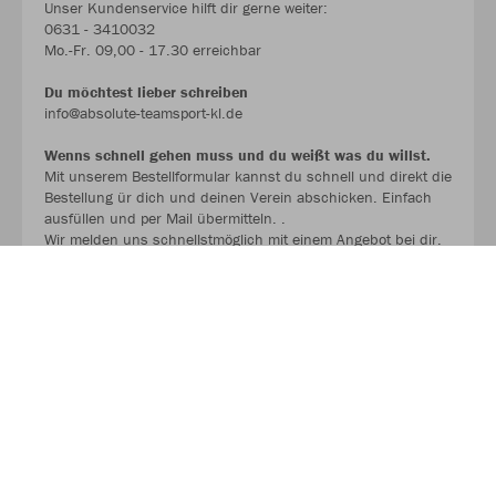
Unser Kundenservice hilft dir gerne weiter:
0631 - 3410032
Mo.-Fr. 09,00 - 17.30 erreichbar
Du möchtest lieber schreiben
info@absolute-teamsport-kl.de
Wenns schnell gehen muss und du weißt was du willst.
Mit unserem Bestellformular kannst du schnell und direkt die
Bestellung ür dich und deinen Verein abschicken. Einfach
ausfüllen und per Mail übermitteln. .
Wir melden uns schnellstmöglich mit einem Angebot bei dir.
BESTELLFORMULAR !!!