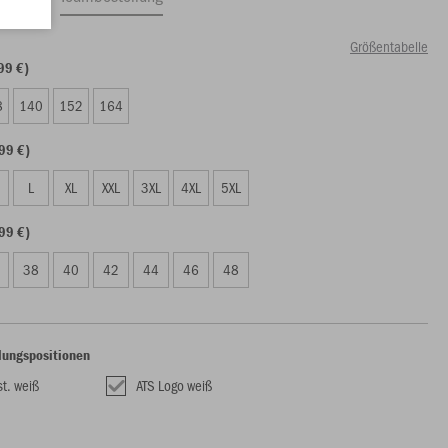
Größentabelle
99 €)
8
140
152
164
99 €)
L
XL
XXL
3XL
4XL
5XL
99 €)
38
40
42
44
46
48
lungspositionen
t. weiß
ATS Logo weiß