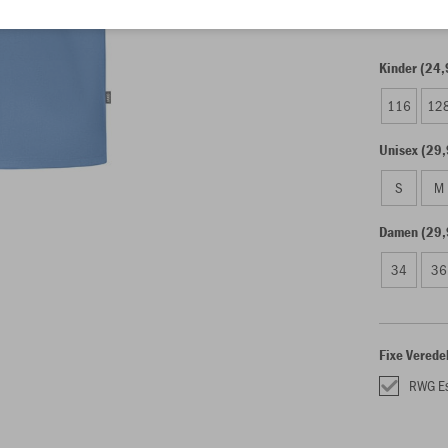
Kinder (24,
116
12
Unisex (29,
S
M
Damen (29,
34
36
Fixe Verede
RWG Es