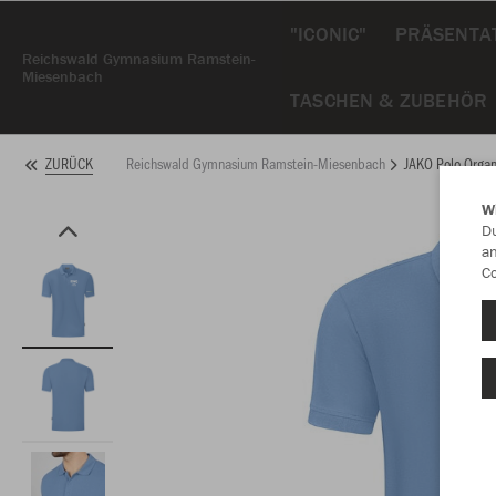
"ICONIC"
PRÄSENTAT
Reichswald Gymnasium Ramstein-
Miesenbach
TASCHEN & ZUBEHÖR
Reichswald Gymnasium Ramstein-Miesenbach
JAKO Polo Organ
ZURÜCK
W
Du
an
Co