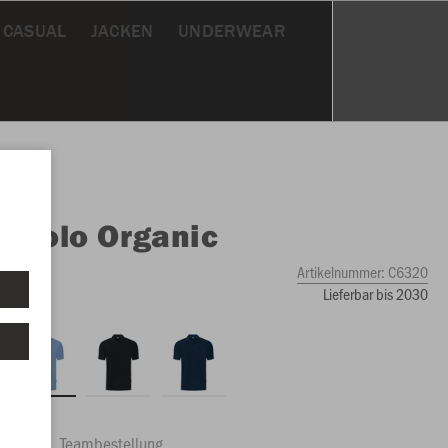
CASUAL
JACKEN
UNDERWEAR
O
Polo Organic
Artikelnummer:
C6320
Lieferbar bis 2030
ftrag
Teambestellung