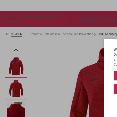
Promotio Professionelle Therapie und
TASCHEN/ RUCKS
Prävention
Promotio Professionelle Therapie und Prävention
JAKO Kapuzenj
ZURÜCK
W
Du
an
Co