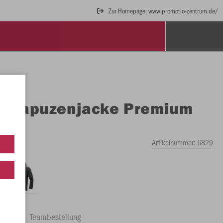
Zur Homepage: www.promotio-zentrum.de/
O
Kapuzenjacke Premium
ics
Artikelnummer:
6829
ftrag
Teambestellung