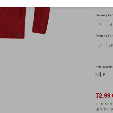
Unisex (72,
S
M
Damen (72,
34
36
Fixe Verede
P
72,99 
Artikel sofo
Lieferzeit: 