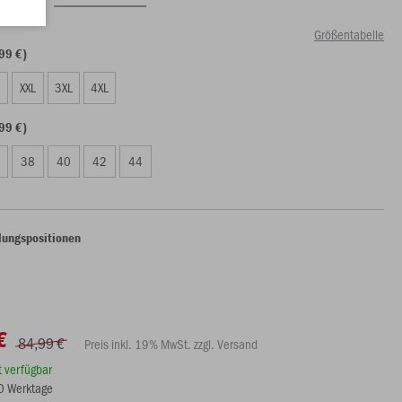
Größentabelle
99 €)
XXL
3XL
4XL
99 €)
38
40
42
44
lungspositionen
€
84,99 €
Preis inkl. 19% MwSt. zzgl. Versand
rt verfügbar
10 Werktage