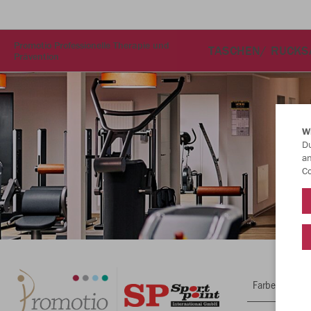
Promotio Professionelle Therapie und
TASCHEN/ RUCKS
Prävention
W
Du
an
Co
Farbe