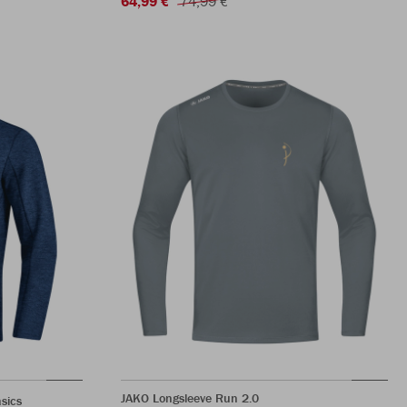
64,99 €
74,99 €
JAKO Longsleeve Run 2.0
sics