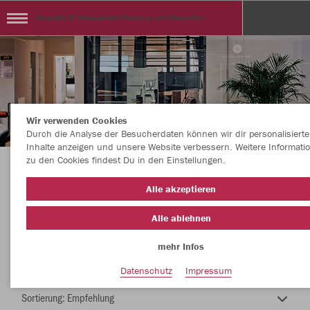
Promotio Professionelle Therapie und Prävention
Wir verwenden Cookies
Durch die Analyse der Besucherdaten können wir dir personalisierte
Inhalte anzeigen und unsere Website verbessern. Weitere Informati
zu den Cookies findest Du in den Einstellungen.
Willkommen im Promotio-Onlineshop % % %
Alle akzeptieren
Alle ablehnen
mehr Infos
Nachhaltig
Farbe
Datenschutz
Impressum